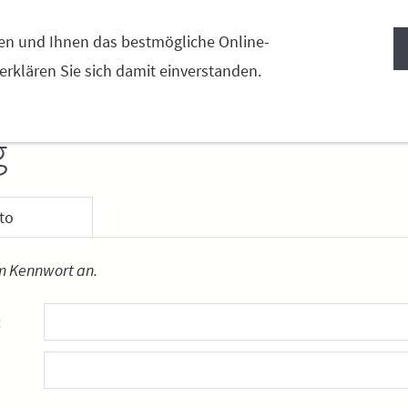
TALER FLECKVIEH
FREILANDSCHWEINE
KONTAKT
en und Ihnen das bestmögliche Online-
 erklären Sie sich damit einverstanden.
g
to
em Kennwort an.
: