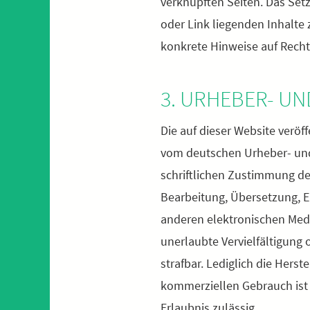
verknüpften Seiten. Das Setz
oder Link liegenden Inhalte 
konkrete Hinweise auf Recht
3. URHEBER- U
Die auf dieser Website verö
vom deutschen Urheber- und
schriftlichen Zustimmung des
Bearbeitung, Übersetzung, E
anderen elektronischen Medi
unerlaubte Vervielfältigung 
strafbar. Lediglich die Hers
kommerziellen Gebrauch ist e
Erlaubnis zulässig.