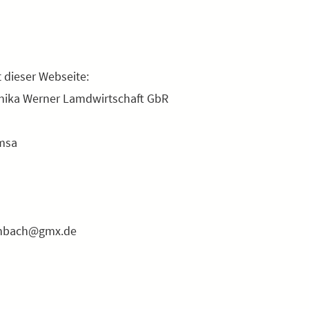
t dieser Webseite:
nika Werner Lamdwirtschaft GbR
msa
enbach@gmx.de