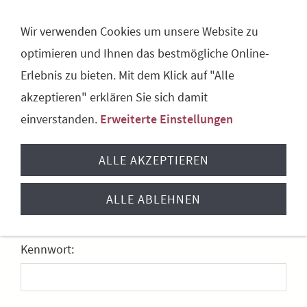
NAVIGATION ÖFFNEN
Wir verwenden Cookies um unsere Website zu
optimieren und Ihnen das bestmögliche Online-
Anmeldung
Erlebnis zu bieten. Mit dem Klick auf "Alle
akzeptieren" erklären Sie sich damit
Ich habe bereits ein Konto
einverstanden.
Erweiterte Einstellungen
Bitte melden Sie sich mit Ihrem Kennwort an.
ALLE AKZEPTIEREN
E-Mail oder Kundennummer:
ALLE ABLEHNEN
Kennwort: